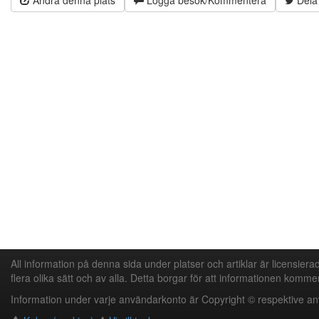
Ändra denna plats
Logga besök/Kommentera
Dela 
All information på denna sida under platser och artiklar är licensier
flera olika sätt och av alla. Detta borgar för att informationen kommer
Information under varje användarkonto är Copyright © respektive a