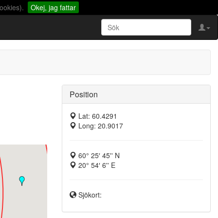
ookies).
Okej, jag fattar
Position
Lat: 60.4291
Long: 20.9017
60° 25′ 45'' N
20° 54′ 6'' E
Sjökort: