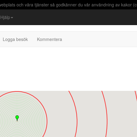
bplats och våra tjänster så godkänner du vår användning av kakor (c
Hjälp
Logga besök
Kommentera