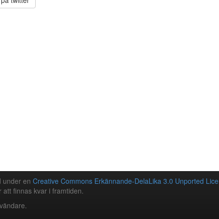
på twitter
ad under en
Creative Commons Erkännande-DelaLika 3.0 Unported Lice
 att finnas kvar i framtiden.
nvändare.