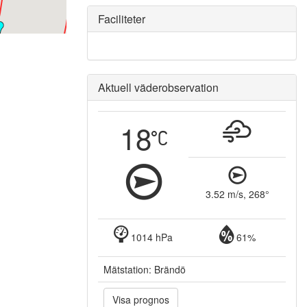
Faciliteter
Aktuell väderobservation
18
3.52 m/s, 268°
1014 hPa
61%
Mätstation: Brändö
Visa prognos