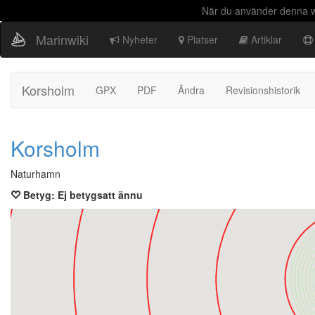
När du använder denna we
Marinwiki
Nyheter
Platser
Artiklar
Korsholm
GPX
PDF
Ändra
Revisionshistorik
Korsholm
Naturhamn
Betyg: Ej betygsatt ännu