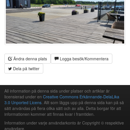
Ändra denna plats
Logga besök/Kommentera
Dela på twitter
All information på denna sida under platser och artiklar är
licensierad under en
Creative Commons Erkännande-DelaLika
3.0 Unported Licens
. Allt som läggs upp på denna sida kan på så
sätt användas på flera olika sätt och av alla. Detta borgar för att
informationen kommer att finnas kvar i framtiden.
Information under varje användarkonto är Copyright © respektive
användare.