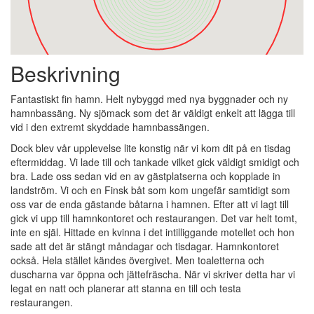
Beskrivning
Fantastiskt fin hamn. Helt nybyggd med nya byggnader och ny
hamnbassäng. Ny sjömack som det är väldigt enkelt att lägga till
vid i den extremt skyddade hamnbassängen.
Dock blev vår upplevelse lite konstig när vi kom dit på en tisdag
eftermiddag. Vi lade till och tankade vilket gick väldigt smidigt och
bra. Lade oss sedan vid en av gästplatserna och kopplade in
landström. Vi och en Finsk båt som kom ungefär samtidigt som
oss var de enda gästande båtarna i hamnen. Efter att vi lagt till
gick vi upp till hamnkontoret och restaurangen. Det var helt tomt,
inte en själ. Hittade en kvinna i det intilliggande motellet och hon
sade att det är stängt måndagar och tisdagar. Hamnkontoret
också. Hela stället kändes övergivet. Men toaletterna och
duscharna var öppna och jättefräscha. När vi skriver detta har vi
legat en natt och planerar att stanna en till och testa
restaurangen.