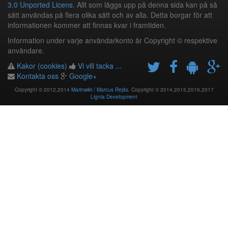
3.0 Unported Licens
. Allt som läggs upp på denna sida kan på så
sätt användas på flera olika sätt och av alla. Detta borgar för att
informationen kommer att finnas kvar i framtiden.
Information under varje användarkonto är Copyright © respektive
användare.
Kakor (cookies)
Vi vill tacka ...
Kontakta oss
Google+
Copyright © 2012,2014
Marinwiki / Marcus Rejås
. Copyright © 2014,2015,2016,2017
Lignia Development