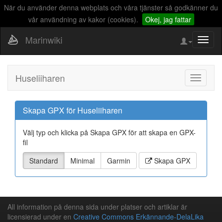
När du använder denna webplats och våra tjänster så godkänner du
vår användning av kakor (cookies).
Okej, jag fattar
Marinwiki
Visa/d
naviga
Huseliiharen
Visa/Döl
navigeri
Skapa GPX för Huseliiharen
Välj typ och klicka på Skapa GPX för att skapa en GPX-
fil
Standard
Minimal
Garmin
Skapa GPX
All information på denna sida under platser och artiklar är
licensierad under en
Creative Commons Erkännande-DelaLika