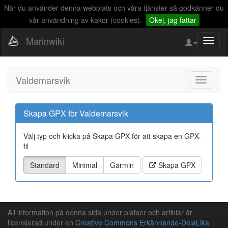
När du använder denna webplats och våra tjänster så godkänner du
vår användning av kakor (cookies).
Okej, jag fattar
Marinwiki
Visa/d
naviga
Valdemarsvik
Visa/Döl
navigeri
Skapa GPX för Valdemarsvik
Välj typ och klicka på Skapa GPX för att skapa en GPX-
fil
Standard
Minimal
Garmin
Skapa GPX
All information på denna sida under platser och artiklar är
licensierad under en
Creative Commons Erkännande-DelaLika