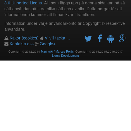
3.0 Unported Licens
. Allt som läggs upp på denna sida kan på så
sätt användas på flera olika sätt och av alla. Detta borgar för att
informationen kommer att finnas kvar i framtiden.
Information under varje användarkonto är Copyright © respektive
användare.
Kakor (cookies)
Vi vill tacka ...
Kontakta oss
Google+
Copyright © 2012,2014
Marinwiki / Marcus Rejås
. Copyright © 2014,2015,2016,2017
Lignia Development