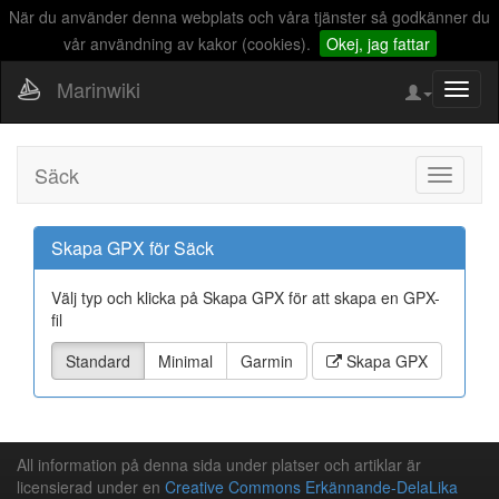
När du använder denna webplats och våra tjänster så godkänner du
vår användning av kakor (cookies).
Okej, jag fattar
Marinwiki
Visa/d
naviga
Säck
Visa/Döl
navigeri
Skapa GPX för Säck
Välj typ och klicka på Skapa GPX för att skapa en GPX-
fil
Standard
Minimal
Garmin
Skapa GPX
All information på denna sida under platser och artiklar är
licensierad under en
Creative Commons Erkännande-DelaLika