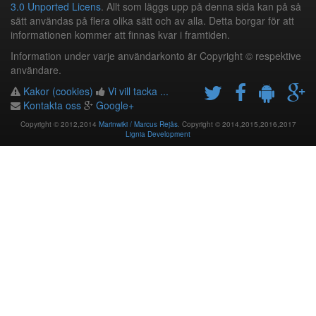
3.0 Unported Licens
. Allt som läggs upp på denna sida kan på så
sätt användas på flera olika sätt och av alla. Detta borgar för att
informationen kommer att finnas kvar i framtiden.
Information under varje användarkonto är Copyright © respektive
användare.
Kakor (cookies)
Vi vill tacka ...
Kontakta oss
Google+
Copyright © 2012,2014
Marinwiki / Marcus Rejås
. Copyright © 2014,2015,2016,2017
Lignia Development