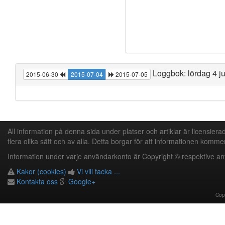
Loggbok: lördag 4 ju
2015-06-30
2015-07-04
2015-07-05
All information på denna sida under platser och artiklar är licensier
flera olika sätt och av alla. Detta borgar för att informationen kommer
Information under varje användarkonto är Copyright © respektive a
Kakor (cookies)
Vi vill tacka ...
Kontakta oss
Google+
Cop