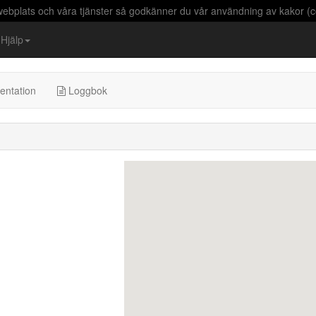
bplats och våra tjänster så godkänner du vår användning av kakor (c
Hjälp
entation
Loggbok