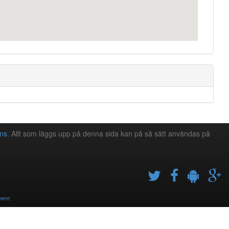
ns
. Allt som läggs upp på denna sida kan på så sätt användas på
ment