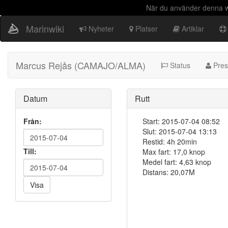
När du använder denna we
Marinwiki
Nyheter
Platser
Artiklar
Marcus Rejås (CAMAJO/ALMA)
Status
Pres
Datum
Rutt
Från:
Start: 2015-07-04 08:52
Slut: 2015-07-04 13:13
Restid: 4h 20min
Till:
Max fart: 17,0 knop
Medel fart: 4,63 knop
Distans: 20,07M
Visa