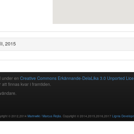
li, 2015
ad under en
Creative Commons Erkännande-DelaLika 3.0 Unported Lice
 att finnas kvar i framtiden.
nvändare.
yright © 2012,2014
Marinwiki / Marcus Rejås
. Copyright © 2014,2015,2016,2017
Lignia Develop