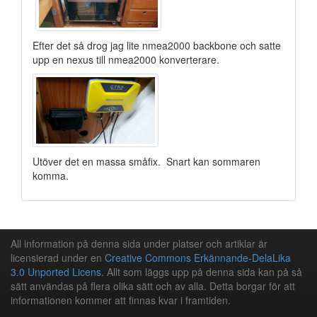
Efter det så drog jag lite nmea2000 backbone och satte
upp en nexus till nmea2000 konverterare.
Utöver det en massa småfix. Snart kan sommaren
komma.
All information på denna sida under platser och artiklar är
licensierad under en
Creative Commons Erkännande-DelaLika
3.0 Unported Licens
. Allt som läggs upp på denna sida kan på så
sätt användas på flera olika sätt och av alla. Detta borgar för att
informationen kommer att finnas kvar i framtiden.