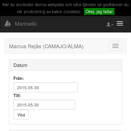
När du använder denna webplats och våra tjänster så godkänner du
vår användning av kakor (cookies).
Okej, jag fattar
Marinwiki
Visa/d
naviga
Marcus Rejås (CAMAJO/ALMA)
Visa/Döl
navigati
Datum
Från:
Till:
Visa