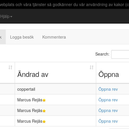
bplats och våra tjänster så godkänner du vår användning av kakor (c
Hjälp
k
Logga besök
Kommentera
Search:
Ändrad av
Öppna
coppertail
Öppna rev
Marcus Rejås
Öppna rev
Marcus Rejås
Öppna rev
Marcus Rejås
Öppna rev