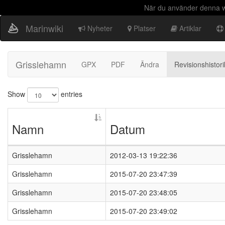
När du använder denna we
Marinwiki
Nyheter
Platser
Artiklar
Grisslehamn
GPX
PDF
Ändra
Revisionshistori
Show
entries
Namn
Datum
Grisslehamn
2012-03-13 19:22:36
Grisslehamn
2015-07-20 23:47:39
Grisslehamn
2015-07-20 23:48:05
Grisslehamn
2015-07-20 23:49:02