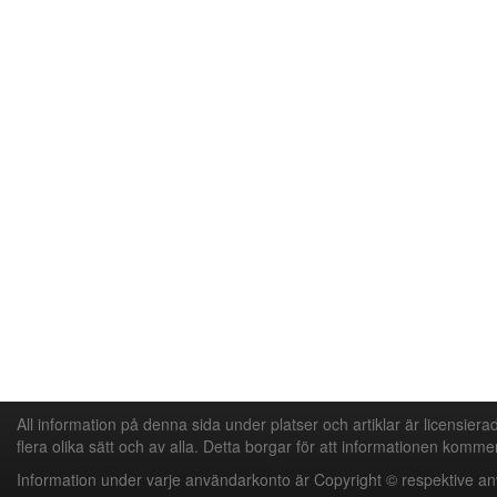
All information på denna sida under platser och artiklar är licensier
flera olika sätt och av alla. Detta borgar för att informationen kommer
Information under varje användarkonto är Copyright © respektive a