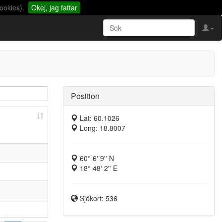
ookies).
Okej, jag fattar
Position
Lat: 60.1026
Long: 18.8007
60° 6′ 9'' N
18° 48′ 2'' E
Sjökort: 536