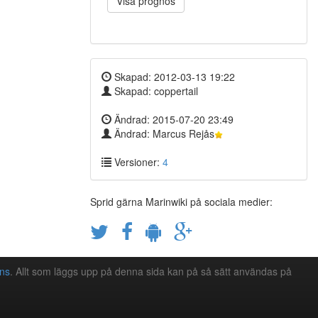
Visa prognos
Skapad: 2012-03-13 19:22
Skapad: coppertail
Ändrad: 2015-07-20 23:49
Ändrad: Marcus Rejås
Versioner:
4
Sprid gärna Marinwiki på sociala medier:
ns
. Allt som läggs upp på denna sida kan på så sätt användas på