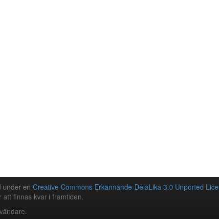
ad under en
Creative Commons Erkännande-DelaLika 3.0 Unported Lice
 att finnas kvar i framtiden.
nvändare.