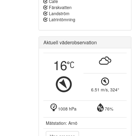
Café
Färskvatten
Landström
Latrintömning
Aktuell väderobservation
16
6.51 m/s, 324°
1008 hPa
76%
Mätstation: Arnö