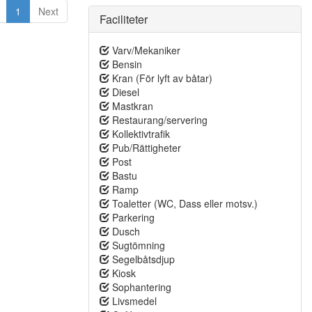
1
Next
Faciliteter
Varv/Mekaniker
Bensin
Kran (För lyft av båtar)
Diesel
Mastkran
Restaurang/servering
Kollektivtrafik
Pub/Rättigheter
Post
Bastu
Ramp
Toaletter (WC, Dass eller motsv.)
Parkering
Dusch
Sugtömning
Segelbåtsdjup
Kiosk
Sophantering
Livsmedel